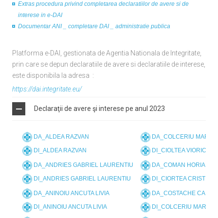
Extras procedura privind completarea declaratiilor de avere si de
interese in e-DAI
Documentar ANI _ completare DAI _ administratie publica
Platforma e-DAI, gestionata de Agentia Nationala de Integritate,
prin care se depun declaratiile de avere si declaratiile de interese,
este disponibila la adresa :
https://dai.integritate.eu/
Declaraţii de avere şi interese pe anul 2023
DA_ALDEA RAZVAN
DA_COLCERIU MARIA
DI_ALDEA RAZVAN
DI_CIOLTEA VIORICA
DA_ANDRIES GABRIEL LAURENTIU
DA_COMAN HORIA GE
DI_ANDRIES GABRIEL LAURENTIU
DI_CIORTEA CRISTIAN
DA_ANINOIU ANCUTA LIVIA
DA_COSTACHE CARM
DI_ANINOIU ANCUTA LIVIA
DI_COLCERIU MARIA