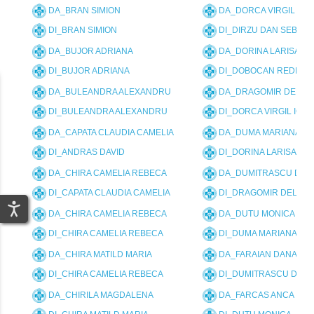
DA_BRAN SIMION
DA_DORCA VIRGIL IOA
DI_BRAN SIMION
DI_DIRZU DAN SEBAST
DA_BUJOR ADRIANA
DA_DORINA LARISA CI
DI_BUJOR ADRIANA
DI_DOBOCAN REDITIA
DA_BULEANDRA ALEXANDRU
DA_DRAGOMIR DELIA 
DI_BULEANDRA ALEXANDRU
DI_DORCA VIRGIL IOAN
DA_CAPATA CLAUDIA CAMELIA
DA_DUMA MARIANA
DI_ANDRAS DAVID
DI_DORINA LARISA CIU
DA_CHIRA CAMELIA REBECA
DA_DUMITRASCU DAN
DI_CAPATA CLAUDIA CAMELIA
DI_DRAGOMIR DELIA M
DA_CHIRA CAMELIA REBECA
DA_DUTU MONICA
DI_CHIRA CAMELIA REBECA
DI_DUMA MARIANA
DA_CHIRA MATILD MARIA
DA_FARAIAN DANA ILE
DI_CHIRA CAMELIA REBECA
DI_DUMITRASCU DAN 
DA_CHIRILA MAGDALENA
DA_FARCAS ANCA DAN