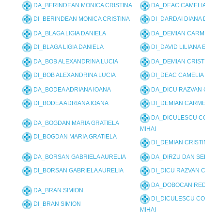
DA_BERINDEAN MONICA CRISTINA
DA_DEAC CAMELIA
DI_BERINDEAN MONICA CRISTINA
DI_DARDAI DIANA DOR
DA_BLAGA LIGIA DANIELA
DA_DEMIAN CARMEN F
DI_BLAGA LIGIA DANIELA
DI_DAVID LILIANA ELI
DA_BOB ALEXANDRINA LUCIA
DA_DEMIAN CRISTINA
DI_BOB ALEXANDRINA LUCIA
DI_DEAC CAMELIA
DA_BODEA ADRIANA IOANA
DA_DICU RAZVAN COS
DI_BODEA ADRIANA IOANA
DI_DEMIAN CARMEN FE
DA_DICULESCU CONS
DA_BOGDAN MARIA GRATIELA
MIHAI
DI_BOGDAN MARIA GRATIELA
DI_DEMIAN CRISTINA
DA_BORSAN GABRIELA AURELIA
DA_DIRZU DAN SEBAS
DI_BORSAN GABRIELA AURELIA
DI_DICU RAZVAN COS
DA_DOBOCAN REDITIA
DA_BRAN SIMION
DI_DICULESCU CONST
DI_BRAN SIMION
MIHAI