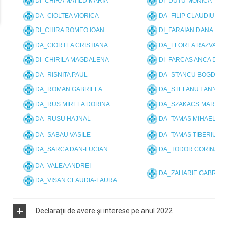
DI_CHIRA MATILD MARIA
DI_DUTU MONICA
DA_CIOLTEA VIORICA
DA_FILIP CLAUDIU IOA
DI_CHIRA ROMEO IOAN
DI_FARAIAN DANA ILE
DA_CIORTEA CRISTIANA
DA_FLOREA RAZVAN D
DI_CHIRILA MAGDALENA
DI_FARCAS ANCA DANI
DA_RISNITA PAUL
DA_STANCU BOGDAN
DA_ROMAN GABRIELA
DA_STEFANUT ANNE C
DA_RUS MIRELA DORINA
DA_SZAKACS MARTA
DA_RUSU HAJNAL
DA_TAMAS MIHAELA F
DA_SABAU VASILE
DA_TAMAS TIBERIU GA
DA_SARCA DAN-LUCIAN
DA_TODOR CORINA
DA_VALEA ANDREI
DA_ZAHARIE GABRIEL
DA_VISAN CLAUDIA-LAURA
Declaraţii de avere şi interese pe anul 2022