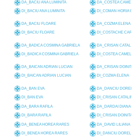
DA_BACIU ANA LUMINITA
DA_COSTEA CAMELIA
DI_BACIU ANA LUMINITA
DI_COMAN HORIA GE
DA_BACIU FLOARE
DA_COZMA ELENA
DI_BACIU FLOARE
DI_COSTACHE CARME
DA_BADICA COSMINA GABRIELA
DA_CRISAN CATALINA
DI_BADICA COSMINA GABRIELA
DI_COSTEA CAMELIA 
DA_BAICAN ADRIAN LUCIAN
DA_CRISAN DOINITA
DI_BAICAN ADRIAN LUCIAN
DI_COZMA ELENA
DA_BAN EVA
DA_DANCIU DOREL
DI_BAN EVA
DI_CRISAN CATALINA 
DA_BARA RAFILA
DA_DARDAI DIANA DO
DI_BARA RAFILA
DI_CRISAN DOINITA
DA_BENEA HOREA RARES
DA_DAVID LILIANA ELI
DI_BENEA HOREA RARES
DI_DANCIU DOREL