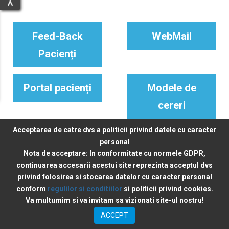
Feed-Back
WebMail
Pacienți
Portal pacienți
Modele de
cereri
Acceptarea de catre dvs a politicii privind datele cu caracter
personal
Scju Cluj. Toate drepturile rezervate.
Nota de acceptare:
In conformitate cu normele GDPR,
continuarea accesarii acestui site reprezinta acceptul dvs
Politica de confidențialitate
privind folosirea si stocarea datelor cu caracter personal
conform
regulilor si conditiilor
si politicii privind cookies.
Powered by
CiaNet
Va multumim si va invitam sa vizionati site-ul nostru!
ACCEPT