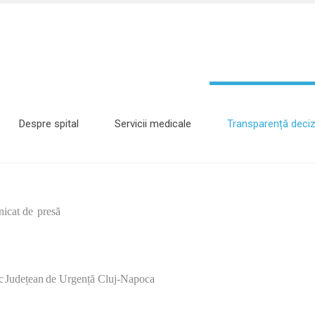
Despre spital
Servicii medicale
Transparență deciz
de
presă
c
Județean
de
Urgență Cluj-Napoca