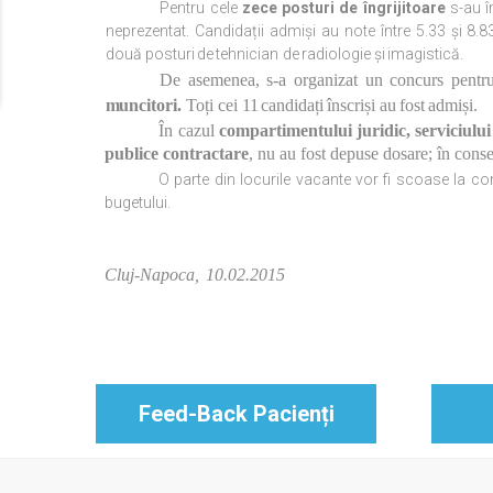
Pentru cele
zece
posturi de îngrijitoare
s-au î
neprezentat. Candidații admiși au note între 5.33 și 8.8
două
posturi
de
tehnician
de
radiologie
și
imagistică.
De asemenea, s-a organizat un concurs pent
m
uncitori.
Toți
cei
11
candidați
înscriși
au
fost
admiși.
În cazul
compartimentului juridic, serviciului 
publice contractare
, nu au fost depuse dosare; în cons
O parte din locurile vacante vor fi scoase la c
bugetului.
Cluj-Napoca,
10.
02.2015
Feed-Back Pacienți