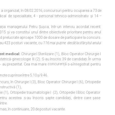
 a organizat, în 08.02.2016,
concursuri
pentru
ocuparea
a
73
de
ical
de
specialitate,
4
-
personal
tehnico-administrativ
și
14
–
ația managerului Petru Șușca, într-un
interviu
acordat recent:
15 și va constitui unul
dintre
obiectivele prioritare pentru anul
nd
prelucrate aproape 1000 de dosare de participare la concurs.
tau
423
posturi
vacante,
cu
116
mai puține
decât
la
sfârșitul
anului
ent medical:
Chirurgie I Sterilizare (1),
Bloc
Operator Chirurgie I
tetrică-ginecologie
III
(2).
S-au
înscris
39
de
candidați.
În
urma
concurență
-
au
prezentat.
Cea
mai
mare
s-a
înregistrat
pentru
note
cuprinse
între
5.
10
și
9.46.
curs, în Chirurgie I (3), Bloc
Operator
Chirurgie I (6), Ortopedie
structivă (1),
urgie (1), Ortopedie traumatologie I
(2),
Ortopedie I Bloc Operator
Pentru acestea
s-au
înscris
șapte
candidați,
dintre
care
șase
între
mas,
în
continuare,
20
de
posturi
vacante.