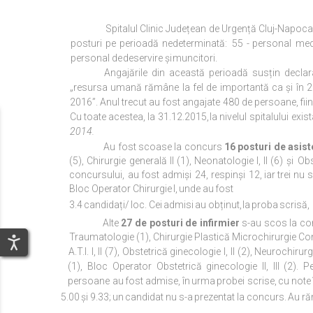
Spitalul Clinic Județean de Urgență Cluj-Napoca
posturi
pe
perioadă
nedeterminată:
55
-
personal
med
personal de
deservire
și
muncitori.
Angajările din această perioadă susțin declar
„resursa umană rămâne la fel de importantă ca și în 20
2016”. Anul trecut au fost angajate 480 de persoane,
fii
Cu toate acestea, la 31.12.2015,
la
nivelul
spitalului
exis
2014.
Au fost scoase la concurs
16 posturi de
asist
(5), Chirurgie generală II (1), Neonatologie I, II (6) și
Obs
concursului,
au
fost
admiși
24,
respinși
12,
iar
trei
nu
s
Bloc
Operator
Chirurgie
I,
unde au
fost
3.4
candidați/
loc.
Cei
admisi
au
obținut,
la
proba
scrisă,
Alte
27 de posturi de infirmier
s-au scos la con
Traumatologie (1), Chirurgie Plastică Microchirurgie Con
A.T.I. I, II (7), Obstetrică ginecologie I, II (2), Neurochir
(1), Bloc Operator Obstetrică ginecologie II, III (2). 
persoane
au
fost
admise, în
urma
probei
scrise,
cu
note
5.00
și
9.33;
un
candidat
nu
s-a
prezentat
la
concurs.
Au
ră