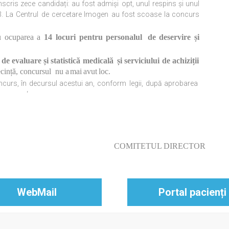
nscris zece candidați: au fost admiși
opt,
unul respins și unul
3. La Centrul
de
cercetare
Imogen
au
fost
scoase
la
concurs
ru ocuparea a
14 locuri pentru personalul
de
deservire
și
de evaluare și statistică medicală
și
serviciului de achiziții
ecință, concursul
nu
a
mai
avut
loc.
oncurs, în decursul acestui an, conform
legii,
după aprobarea
‘
COMITETUL DIRECTOR
WebMail
Portal pacienți