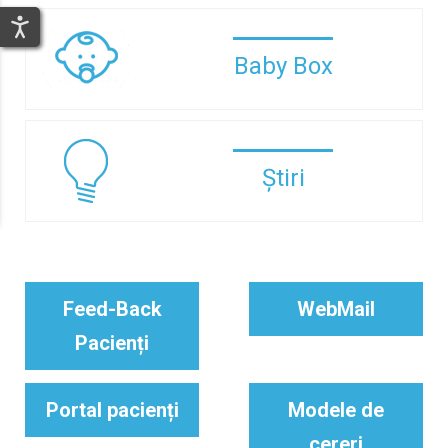
Baby Box
Știri
Feed-Back
WebMail
Pacienți
Portal pacienți
Modele de
cereri