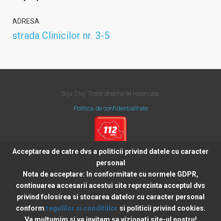
ADRESA
strada Clinicilor nr. 3-5
Scju Cluj. Toate drepturile rezervate.
Politica de confidențialitate
Acceptarea de catre dvs a politicii privind datele cu caracter
personal
Nota de acceptare:
In conformitate cu normele GDPR,
continuarea accesarii acestui site reprezinta acceptul dvs
privind folosirea si stocarea datelor cu caracter personal
conform
regulilor si conditiilor
si politicii privind cookies.
Va multumim si va invitam sa vizionati site-ul nostru!