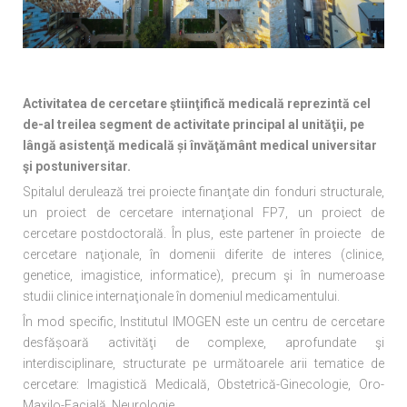
Activitatea de cercetare ştiinţifică medicală reprezintă cel
de-al treilea segment de activitate principal al unităţii, pe
lângă asistenţă medicală și învăţământ medical universitar
şi postuniversitar.
Spitalul derulează trei proiecte finanţate din fonduri structurale,
un proiect de cercetare internaţional FP7, un proiect de
cercetare postdoctorală. În plus, este partener în proiecte de
cercetare naţionale, în domenii diferite de interes (clinice,
genetice, imagistice, informatice), precum şi în numeroase
studii clinice internaţionale în domeniul medicamentului.
În mod specific, Institutul IMOGEN este un centru de cercetare
desfășoară activităţi de complexe, aprofundate şi
interdisciplinare, structurate pe următoarele arii tematice de
cercetare: Imagistică Medicală, Obstetrică-Ginecologie, Oro-
Maxilo-Facială, Neurologie.